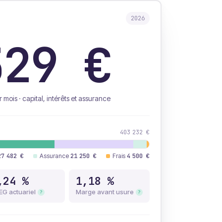
2026
329 €
r mois ·
capital, intérêts et assurance
403 232 €
27 482 €
Assurance
21 250 €
Frais
4 500 €
,24 %
1,18 %
EG actuariel
Marge avant usure
?
?