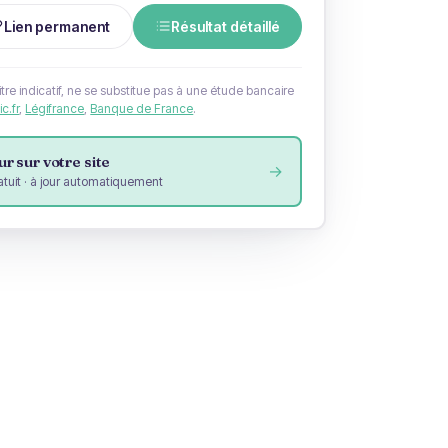
Lien permanent
Résultat détaillé
itre indicatif, ne se substitue pas à une étude bancaire
c.fr
,
Légifrance
,
Banque de France
.
r sur votre site
→
atuit · à jour automatiquement