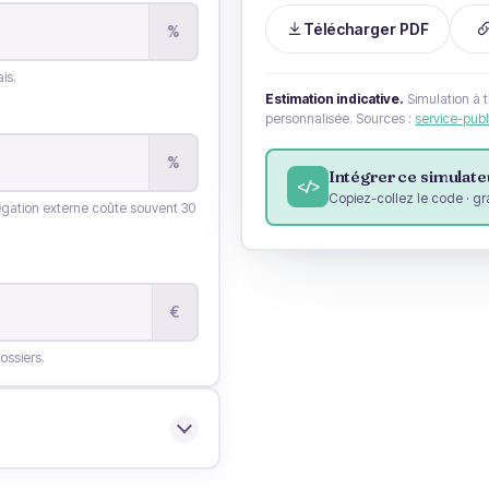
Télécharger PDF
%
is.
Estimation indicative.
Simulation à t
personnalisée.
Sources :
service-publi
%
Intégrer ce simulateu
</>
Copiez-collez le code · gr
légation externe coûte souvent 30
€
ossiers.