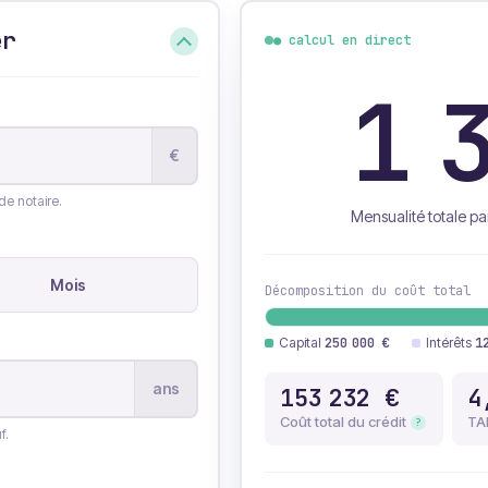
er
● calcul en direct
1 
€
de notaire.
Mensualité totale pa
Mois
Décomposition du coût total
Capital
250 000 €
Intérêts
1
ans
153 232 €
4
Coût total du crédit
TA
?
f.