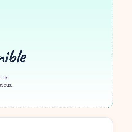
nible
s les
essous.