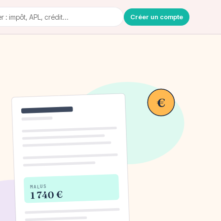
Créer un compte
€
MALUS
1 740 €