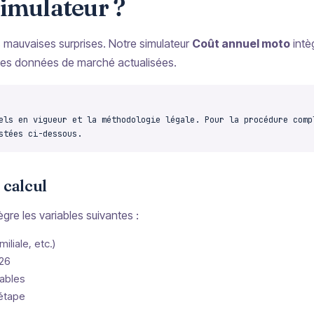
simulateur ?
s mauvaises surprises. Notre simulateur
Coût annuel moto
intè
des données de marché actualisées.
els en vigueur et la méthodologie légale. Pour la procédure comp
stées ci-dessous.
 calcul
tègre les variables suivantes :
iliale, etc.)
026
ables
 étape