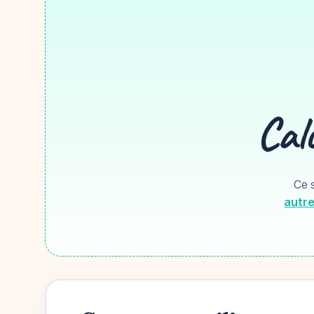
Calc
Ce s
autre