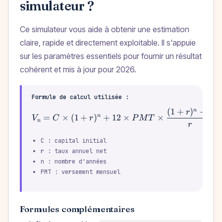
simulateur ?
Ce simulateur vous aide à obtenir une estimation
claire, rapide et directement exploitable. Il s'appuie
sur les paramètres essentiels pour fournir un résultat
cohérent et mis à jour pour 2026.
Formule de calcul utilisée :
(
1
+
)
−
1
n
V_n = C \times (1+r)^n 
r
n
=
×
(
1
+
)
+
12
×
×
V
C
r
P
M
T
n
r
C : capital initial
r : taux annuel net
n : nombre d'années
PMT : versement mensuel
Formules complémentaires