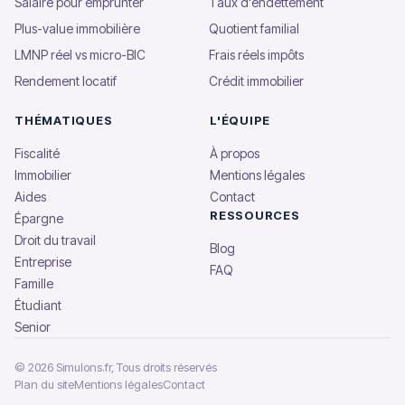
Salaire pour emprunter
Taux d'endettement
Plus-value immobilière
Quotient familial
LMNP réel vs micro-BIC
Frais réels impôts
Rendement locatif
Crédit immobilier
THÉMATIQUES
L'ÉQUIPE
Fiscalité
À propos
Immobilier
Mentions légales
Aides
Contact
RESSOURCES
Épargne
Droit du travail
Blog
Entreprise
FAQ
Famille
Étudiant
Senior
© 2026 Simulons.fr, Tous droits réservés
Plan du site
Mentions légales
Contact