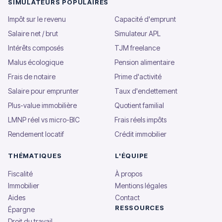
SIMULATEURS POPULAIRES
Impôt sur le revenu
Capacité d'emprunt
Salaire net / brut
Simulateur APL
Intérêts composés
TJM freelance
Malus écologique
Pension alimentaire
Frais de notaire
Prime d'activité
Salaire pour emprunter
Taux d'endettement
Plus-value immobilière
Quotient familial
LMNP réel vs micro-BIC
Frais réels impôts
Rendement locatif
Crédit immobilier
THÉMATIQUES
L'ÉQUIPE
Fiscalité
À propos
Immobilier
Mentions légales
Aides
Contact
RESSOURCES
Épargne
Droit du travail