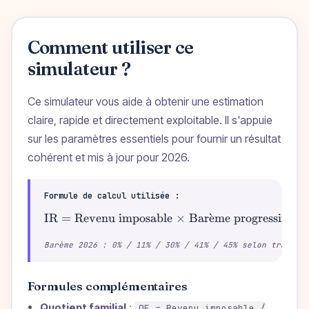
Comment utiliser ce
simulateur ?
Ce simulateur vous aide à obtenir une estimation
claire, rapide et directement exploitable. Il s'appuie
sur les paramètres essentiels pour fournir un résultat
cohérent et mis à jour pour 2026.
Formule de calcul utilisée :
IR = Revenu imposable × Bar
ˋ
e
me progressif − 
\text{IR = Re
Barème 2026 : 0% / 11% / 30% / 41% / 45% selon tranche
Formules complémentaires
Quotient familial
:
QF = Revenu imposable /