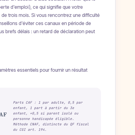
te d'emploi), ce qui signifie que votre
de trois mois. Si vous rencontrez une difficulté
eillons d'éviter ces canaux en période de
s brefs délais : un retard de déclaration peut
amètres essentiels pour fournir un résultat
Parts CAF : 1 par adulte, 0,5 par
enfant, 1 part à partir du 3e
enfant, +0,5 si parent isolé ou
CAF
prestations mensuelles imposables) / nombre de parts C
personne handicapée éligible.
Méthode CNAF, distincte du QF fiscal
du CGI art. 194.