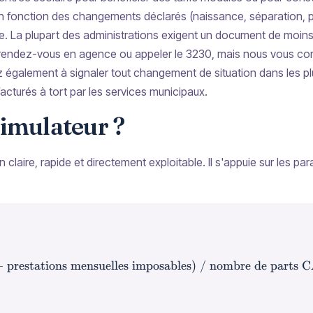
 fonction des changements déclarés (naissance, séparation, per
le. La plupart des administrations exigent un document de moins 
endez-vous en agence ou appeler le 3230, mais nous vous cons
z également à signaler tout changement de situation dans les plu
facturés à tort par les services municipaux.
simulateur ?
claire, rapide et directement exploitable. Il s'appuie sur les par
 prestations mensuelles imposables) / nombre de parts 
\text{QF CAF = (revenus annuels N-2 / 12 + 