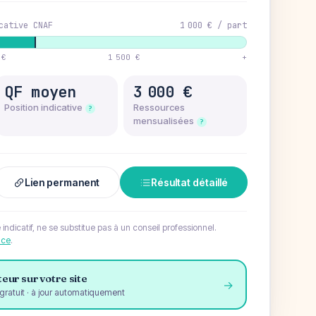
cative CNAF
1 000 €
/ part
 €
1 500 €
+
QF moyen
3 000 €
Position indicative
Ressources
?
mensualisées
?
Lien permanent
Résultat détaillé
e indicatif, ne se substitue pas à un conseil professionnel.
nce
.
eur sur votre site
→
gratuit · à jour automatiquement