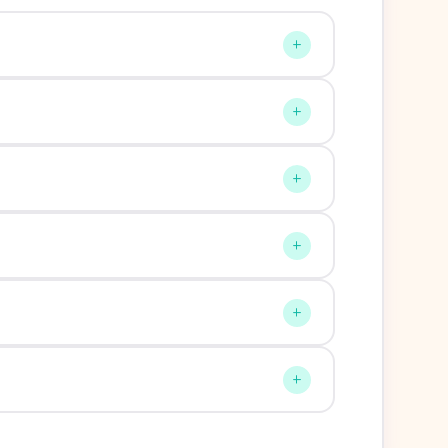
+
+
+
+
+
+