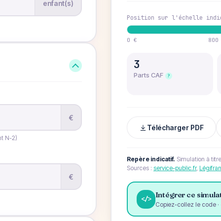
enfant(s)
Position sur l'échelle indi
0 €
800
3
Parts CAF
?
€
Télécharger PDF
t N-2)
Repère indicatif.
Simulation à titr
Sources :
service-public.fr
,
Légifra
€
Intégrer ce simulat
</>
Copiez-collez le code · 