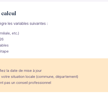
 calcul
tègre les variables suivantes :
iliale, etc.)
026
ables
 étape
ez la date de mise à jour
votre situation locale (commune, département)
ent pas un conseil professionnel