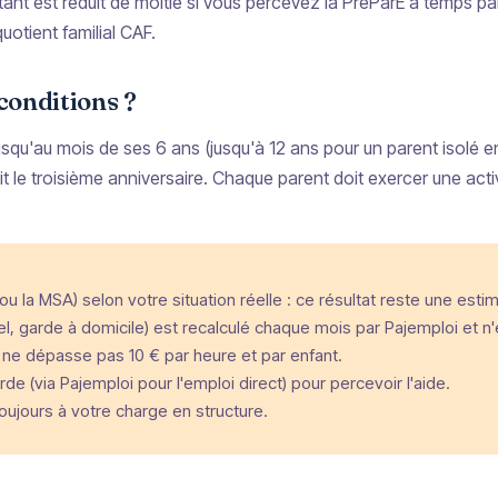
tant est réduit de moitié si vous percevez la PreParE à temps pa
uotient familial CAF
.
 conditions ?
squ'au mois de ses 6 ans (jusqu'à 12 ans pour un parent isolé en 
t le troisième anniversaire. Chaque parent doit exercer une activ
ou la MSA) selon votre situation réelle : ce résultat reste une estim
, garde à domicile) est recalculé chaque mois par Pajemploi et n'e
f ne dépasse pas 10 € par heure et par enfant.
 (via Pajemploi pour l'emploi direct) pour percevoir l'aide.
ujours à votre charge en structure.