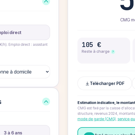
CMG men
ploi direct
105 €
€/h). Emploi direct : assistant
Reste à charge
?
Télécharger PDF
s
Estimation indicative, le montant
CMG est fixé par la caisse d'alloc
structure, revenus 2024, montants 
mode de garde (CMG)
,
service-pu
3 à 6 ans