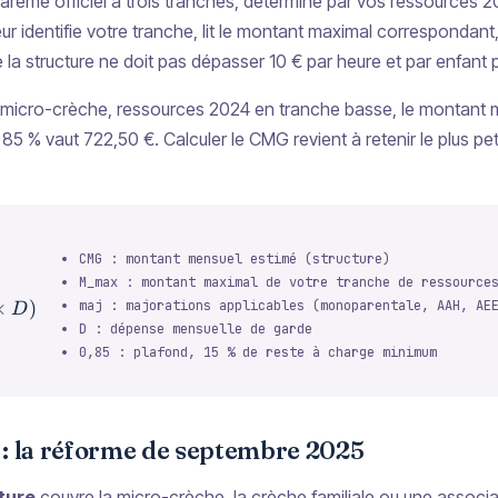
arème officiel à trois tranches, déterminé par vos ressources 2
ur identifie votre tranche, lit le montant maximal correspondant, 
la structure ne doit pas dépasser 10 € par heure et par enfant 
 micro-crèche, ressources 2024 en tranche basse, le montant ma
 % vaut 722,50 €. Calculer le CMG revient à retenir le plus petit
CMG : montant mensuel estimé (structure)
M_max : montant maximal de votre tranche de ressource
M_{max} \times (1 + maj),\; 0{,}85 \times D\right)
×
)
maj : majorations applicables (monoparentale, AAH, AE
D
D : dépense mensuelle de garde
0,85 : plafond, 15 % de reste à charge minimum
 : la réforme de septembre 2025
ture
couvre la micro-crèche, la crèche familiale ou une associat