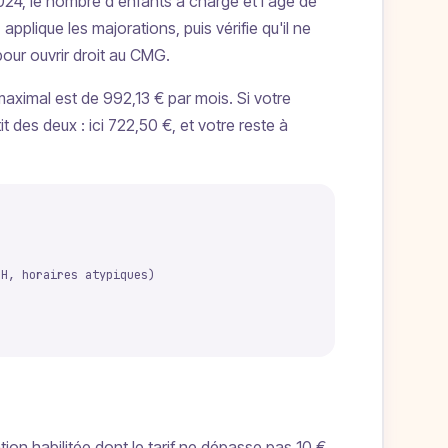
024, le nombre d'enfants à charge et l'âge de
applique les majorations, puis vérifie qu'il ne
pour ouvrir droit au CMG.
ximal est de 992,13 € par mois. Si votre
 des deux : ici 722,50 €, et votre reste à
s
EH, horaires atypiques)
ion habilitée dont le tarif ne dépasse pas 10 €