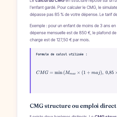
Le
calcul du CMG
en structure repose sur un b
l'enfant gardé. Pour calculer le CMG, le simulate
dépasse pas 85 % de votre dépense. Le tarif de 
Exemple : pour un enfant de moins de 3 ans en
dépense mensuelle est de 850 €, le plafond de 85
charge est de 127,50 € par mois.
Formule de calcul utilisée :
=
min
(
×
CMG = \min\left(
(
1
+
)
,
0
,
85
C
M
G
M
maj
ma
x
CMG structure ou emploi direct
Il existe deux barèmes distincts. Le
CMG struc