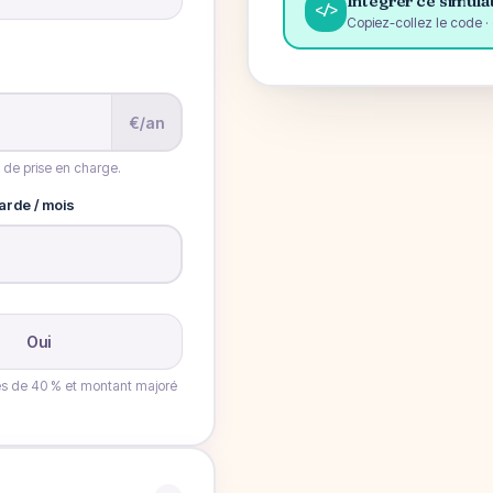
Intégrer ce simulat
</>
Copiez-collez le code · 
€/an
 de prise en charge.
rde / mois
€
Oui
rés de 40 % et montant majoré