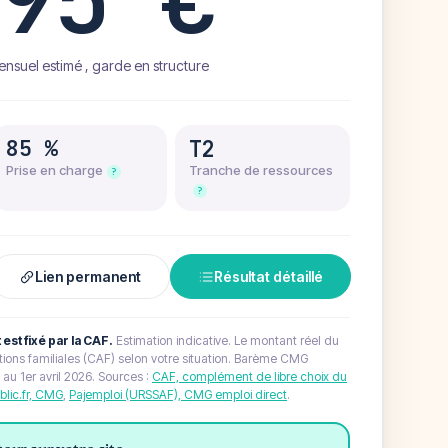
suel estimé , garde en structure
85 %
T2
Prise en charge
Tranche de ressources
?
?
Lien permanent
Résultat détaillé
 est fixé par la CAF.
Estimation indicative. Le montant réel du
ations familiales (CAF) selon votre situation. Barème CMG
au 1er avril 2026.
Sources :
CAF, complément de libre choix du
blic.fr, CMG
,
Pajemploi (URSSAF), CMG emploi direct
.