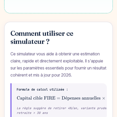
Comment utiliser ce
simulateur ?
Ce simulateur vous aide à obtenir une estimation
claire, rapide et directement exploitable. Il s'appuie
sur les paramètres essentiels pour fournir un résultat
cohérent et mis à jour pour 2026.
Formule de calcul utilisée :
Capital cible FIRE = D
ˊ
e
penses annuelles × 25 (r
\text{Capital cib
La règle suggère de retirer 4%/an, variante prudente :
retraite > 30 ans