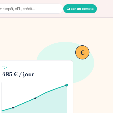
Créer un compte
€
TJM
485 € / jour