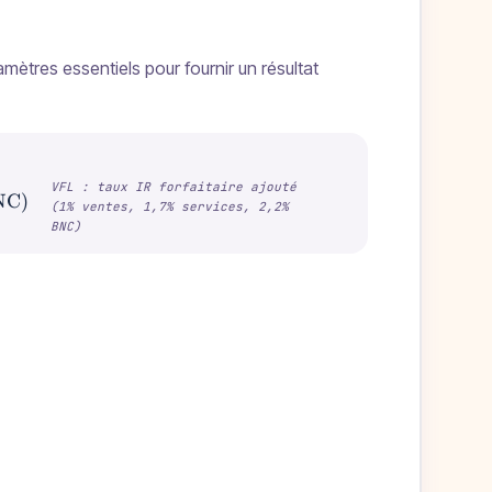
amètres essentiels pour fournir un résultat
VFL : taux IR forfaitaire ajouté
 activité : 12,3\% ventes, 21,2\% services BIC, 24,6\
BNC)
(1% ventes, 1,7% services, 2,2%
BNC)