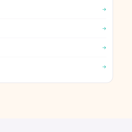
→
→
→
→