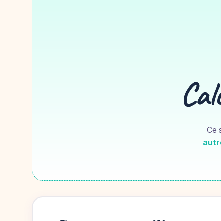
Calc
Ce s
autr