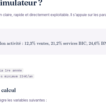
simulateur ?
claire, rapide et directement exploitable. Il s'appuie sur les par
on activit
ˊ
e
\text{Cotisations URSSAF = CA × Taux (selon
: 12,3% ventes, 21,2% services BIC, 24,6% 
la 1re année
es minimum 224€/an
 calcul
tègre les variables suivantes :