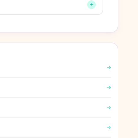
+
→
→
→
→