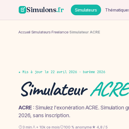
Simulons
.fr
Simulateurs
Thématique
Accueil
›
Simulateurs
›
Freelance
›
Simulateur ACRE
★ Mis à jour le 22 avril 2026 · barème 2026
Simulateur
ACRE
ACRE
: Simulez l'exonération ACRE. Simulation gr
2026, sans inscription.
3 min
+ 10k ce mois
100 % anonyme
★ 4,8 / 5