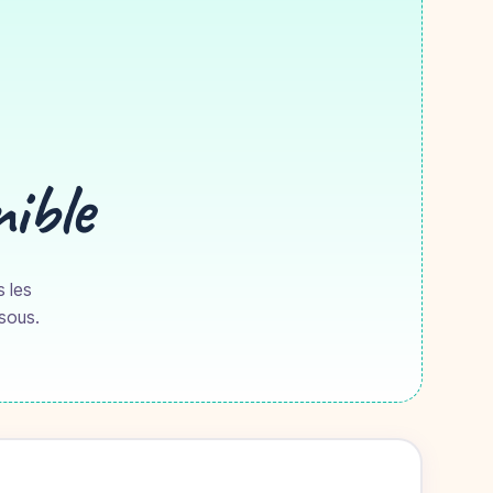
nible
s les
ssous.