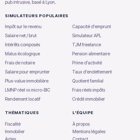
pub intrusive, basé à Lyon.
SIMULATEURS POPULAIRES
Impôt sur le revenu
Capacité d'emprunt
Salaire net / brut
Simulateur APL
Intérêts composés
TJM freelance
Malus écologique
Pension alimentaire
Frais de notaire
Prime d'activité
Salaire pour emprunter
Taux d'endettement
Plus-value immobilière
Quotient familial
LMNP réel vs micro-BIC
Frais réels impôts
Rendement locatif
Crédit immobilier
THÉMATIQUES
L'ÉQUIPE
Fiscalité
À propos
Immobilier
Mentions légales
Aides
Contact