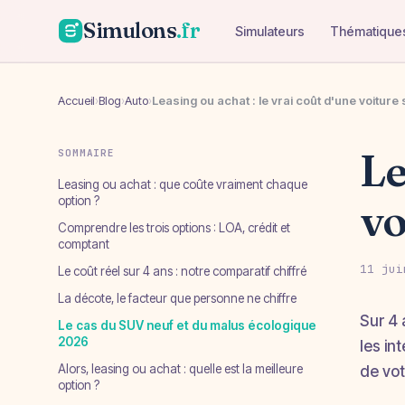
Simulons
.fr
Simulateurs
Thématique
Accueil
›
Blog
›
Auto
›
Leasing ou achat : le vrai coût d'une voiture
Le
SOMMAIRE
Leasing ou achat : que coûte vraiment chaque
option ?
vo
Comprendre les trois options : LOA, crédit et
comptant
11 jui
Le coût réel sur 4 ans : notre comparatif chiffré
La décote, le facteur que personne ne chiffre
Sur 4 
Le cas du SUV neuf et du malus écologique
2026
les in
Alors, leasing ou achat : quelle est la meilleure
de vot
option ?