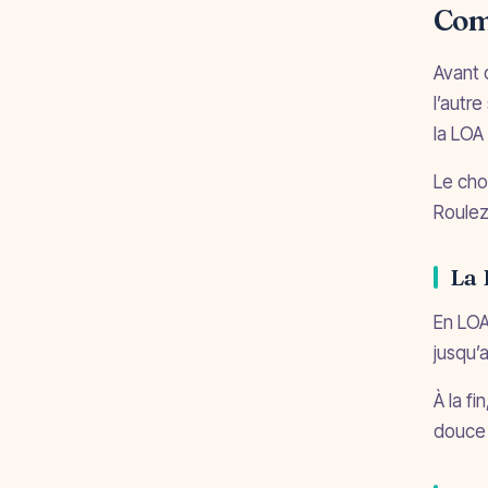
Comp
Avant 
l’autr
la LOA 
Le cho
Roulez
La 
En LOA
jusqu’
À la fi
douce 