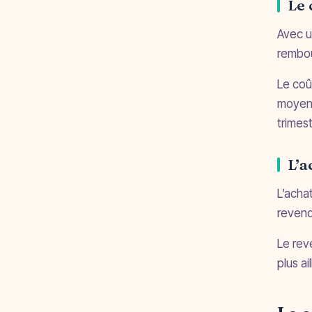
Le 
Avec u
rembou
Le coû
moyenn
trimest
L’a
L’acha
revend
Le rev
plus ai