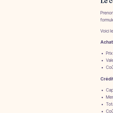
Le c
Prenon
formul
Voici l
Achat
Pri
Val
Coû
Crédi
Cap
Men
Tot
Coû