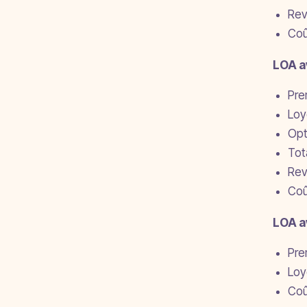
Rev
Coû
LOA av
Pre
Loy
Opt
Tot
Rev
Coû
LOA a
Pre
Loy
Coû