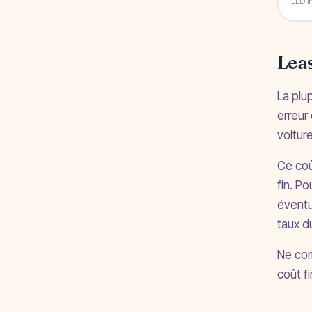
Leas
La plu
erreur 
voitur
Ce coû
fin. Po
éventu
taux d
Ne com
coût fi