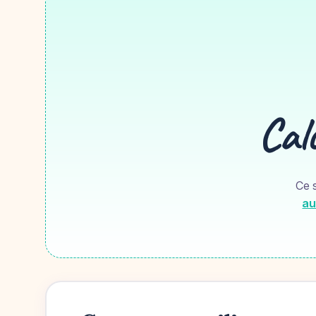
Calc
Ce s
au