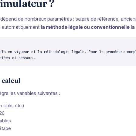
simulateur ?
n dépend de nombreux paramètres : salaire de référence, ancienn
e automatiquement
la méthode légale ou conventionnelle la
els en vigueur et la méthodologie légale. Pour la procédure comp
stées ci-dessous.
 calcul
tègre les variables suivantes :
iliale, etc.)
026
ables
 étape