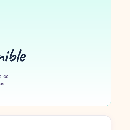
nible
s les
us.