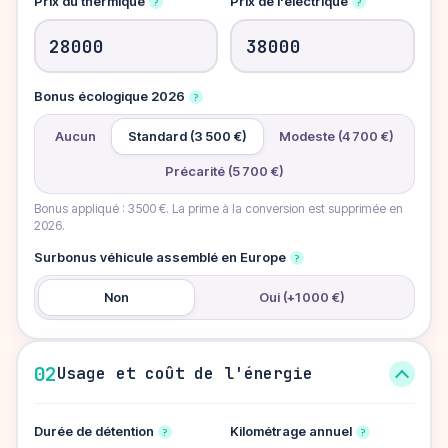
Prix du thermique
Prix de l'électrique
?
?
€
Bonus écologique 2026
?
Aucun
Standard (3 500 €)
Modeste (4 700 €)
Précarité (5 700 €)
Bonus appliqué : 3 500 €. La prime à la conversion est supprimée en
2026.
Surbonus véhicule assemblé en Europe
?
Non
Oui (+1 000 €)
02
Usage et coût de l'énergie
Durée de détention
Kilométrage annuel
?
?