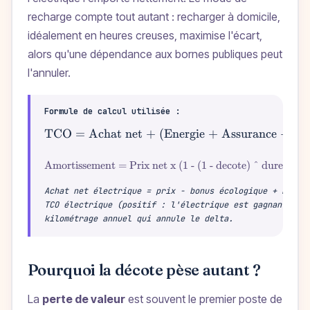
recharge compte tout autant : recharger à domicile,
idéalement en heures creuses, maximise l'écart,
alors qu'une dépendance aux bornes publiques peut
l'annuler.
Formule de calcul utilisée :
TCO = Achat net + (Energie + Assurance + Ent
\text{T
Amortissement = Prix net x (1 - (1 - decote) ^
\text{Amortissement = Prix net
duree)
Achat net électrique = prix − bonus écologique + borne
TCO électrique (positif : l'électrique est gagnant). L
kilométrage annuel qui annule le delta.
Pourquoi la décote pèse autant ?
La
perte de valeur
est souvent le premier poste de