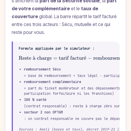
s'affichent la
part de la Sécurité sociale
, la
part
de votre complémentaire
et le
taux de
couverture
global. La barre répartit le tarif facturé
entre ces trois acteurs : Sécu, mutuelle et ce qui
reste pour vous.
Formule appliquée par le simulateur :
Reste
a
ˋ
charge = tarif factur
ˊ
e
− remboursement 
\tex
remboursement Sécu
= base de remboursement × taux légal − participation
remboursement complémentaire
= part du ticket modérateur et des dépassements couv
participation forfaitaire ni les franchises)
100 % santé
(contrat responsable) : reste à charge zéro sur les 
secteur 2 non OPTAM
: un contrat responsable ne couvre pas le dépassemen
Sources : Ameli (bases et taux), décret 2019-21 (contr