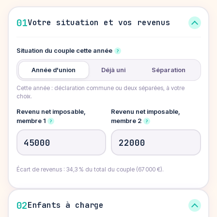
01
Votre situation et vos revenus
Situation du couple cette année
?
Année d'union
Déjà uni
Séparation
Cette année : déclaration commune ou deux séparées, à votre
choix.
Revenu net imposable,
Revenu net imposable,
membre 1
membre 2
?
?
€
Écart de revenus :
34,3 %
du total du couple (
67 000 €
).
02
Enfants à charge