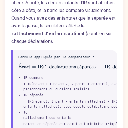
chère. À côté, les deux montants d'IR sont affichés
côte à côte, et la barre les compare visuellement.
Quand vous avez des enfants et que la séparée est
avantageuse, le simulateur affiche le
rattachement d'enfants optimal
(combien sur
chaque déclaration).
Formule appliquée par le comparateur :
ˊ
\text{Écart = IR
E
cart = IR(2 d
ˊ
e
clarations s
ˊ
e
par
ˊ
e
es) − IR(d
ˊ
e
clar
IR commune
= IR(revenu1 + revenu2, 2 parts + enfants), avec déc
plafonnement du quotient familial
IR séparée
= IR(revenu1, 1 part + enfants rattachés) + IR(reven
enfants rattachés), avec décote célibataire pour cha
le
rattachement des enfants
retenu en séparée est celui qui minimise l'impôt tot