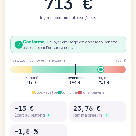
713 €
loyer maximum autorisé / mois
Conforme
·
Le loyer envisagé est dans la fourchette
✓
autorisée par l'encadrement.
Position du loyer envisagé
700 €
Minoré
Référence
Majoré
416 €
594 €
713 €
Sous-évalué
Conforme
Hors barème
-13 €
23,76 €
Écart au plafond
Réf. majorée /m²
?
?
-1,8 %