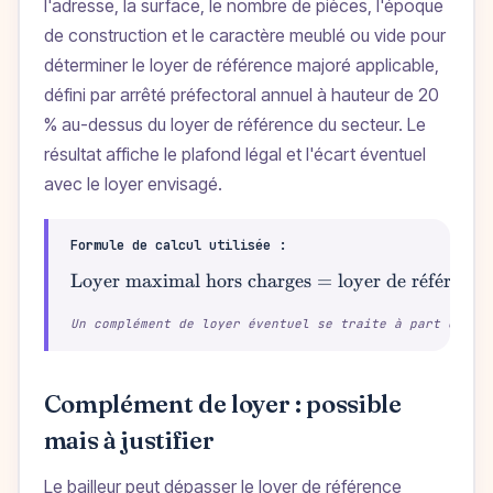
l'adresse, la surface, le nombre de pièces, l'époque
de construction et le caractère meublé ou vide pour
déterminer le loyer de référence majoré applicable,
défini par arrêté préfectoral annuel à hauteur de 20
% au-dessus du loyer de référence du secteur. Le
résultat affiche le plafond légal et l'écart éventuel
avec le loyer envisagé.
Formule de calcul utilisée :
Loyer maximal hors charges = loyer de r
\text{Loye
ˊ
e
f
ˊ
e
rence
Un complément de loyer éventuel se traite à part et do
Complément de loyer : possible
mais à justifier
Le bailleur peut dépasser le loyer de référence