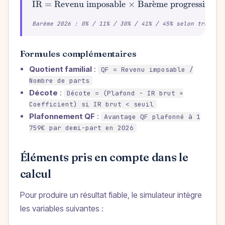
IR = Revenu imposable × Bar
ˋ
e
me progressif − 
\text{IR = Re
Barème 2026 : 0% / 11% / 30% / 41% / 45% selon tranche
Formules complémentaires
Quotient familial
:
QF = Revenu imposable /
Nombre de parts
Décote
:
Décote = (Plafond − IR brut ×
Coefficient) si IR brut < seuil
Plafonnement QF
:
Avantage QF plafonné à 1
759€ par demi-part en 2026
Éléments pris en compte dans le
calcul
Pour produire un résultat fiable, le simulateur intègre
les variables suivantes :