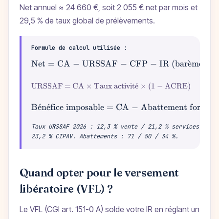
Net annuel ≈ 24 660 €, soit 2 055 € net par mois et
29,5 % de taux global de prélèvements.
Formule de calcul utilisée :
Net = CA − URSSAF − CFP − IR (bar
\text{Net = CA
ˋ
e
me ou
URSSAF = CA × Taux activit
\text{URSSAF = CA × Taux ac
ˊ
e
× (1 − ACRE)
B
ˊ
e
n
ˊ
e
fice imposable = CA − Abattement forfaita
\text{Bénéfice imposa
Taux URSSAF 2026 : 12,3 % vente / 21,2 % services BIC 
23,2 % CIPAV. Abattements : 71 / 50 / 34 %.
Quand opter pour le versement
libératoire (VFL) ?
Le VFL (CGI art. 151-0 A) solde votre IR en réglant un