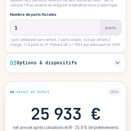
Salaires nets, pensions, revenus fonciers, autres BIC/BNC. Sert à
calculer l'IR au barème en intégrant le bénéfice micro à votre foyer.
Nombre de parts fiscales
parts
1 part célibataire sans enfant, 2 parts couple, +0,5 par enfant à
charge, +1 à partir du 3ᵉ. Plafond QF à 1 759 € par demi-part en 2026.
03
Options & dispositifs
● calcul en direct
2026
25 933 €
net annuel après cotisations et IR · 25,9 % de prélèvements