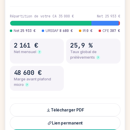
Répartition de votre CA
35 000 €
Net
25 933 €
Net
25 933 €
URSSAF
8 680 €
IR
0 €
CFE
387 €
2 161 €
25,9
%
Net mensuel
Taux global de
?
prélèvements
?
48 600 €
Marge avant plafond
micro
?
Télécharger PDF
Lien permanent