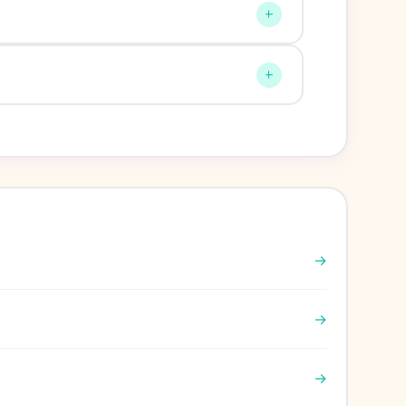
+
+
→
→
→