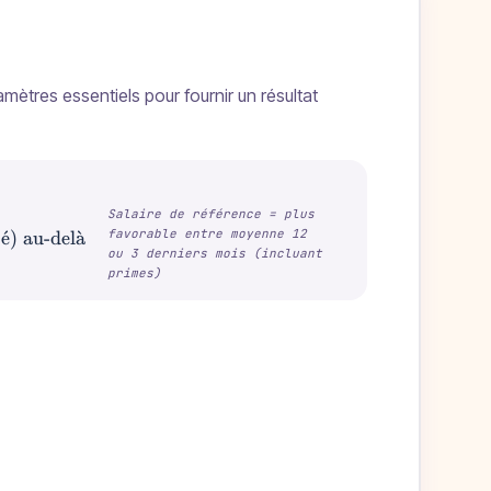
amètres essentiels pour fournir un résultat
Salaire de référence = plus
favorable entre moyenne 12
ence × 1/4 × Ancienneté) jusqu'à 10 ans + (1/3 × Ancienn
t
ˊ
e
) au-del
a
ˋ
ou 3 derniers mois (incluant
primes)