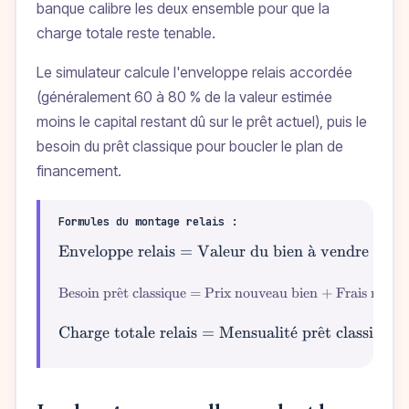
banque calibre les deux ensemble pour que la
charge totale reste tenable.
Le simulateur calcule l'enveloppe relais accordée
(généralement 60 à 80 % de la valeur estimée
moins le capital restant dû sur le prêt actuel), puis le
besoin du prêt classique pour boucler le plan de
financement.
Formules du montage relais :
Enveloppe relais = Valeur du bien
a
ˋ
vendre × Qu
\text{En
Besoin pr
ˆ
e
t classique = Prix nouveau bien + Frais notair
\text{Besoin p
Charge totale relais = Mensualit
\text{Charge tota
ˊ
e
pr
ˆ
e
t classique 